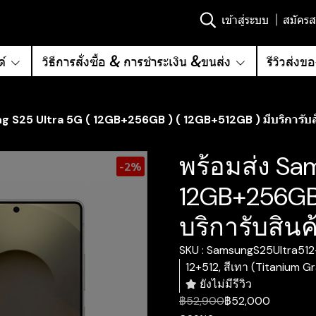
เข้าสู่ระบบ
สมัครส
์
วิธีการสั่งซื้อ & การชำระเงิน &ขนส่ง
รีวิวส่งข
g S25 Ultra 5G ( 12GB+256GB ) ( 12GB+512GB ) มีบริการับสิ
พร้อมส่ง Sa
-2%
12GB+256GB 
บริการับสินค
SKU : SamsungS25Ultra51
12+512, สีเทา (Titanium G
ยังไม่มีรีวิว
฿52,900
฿52,000