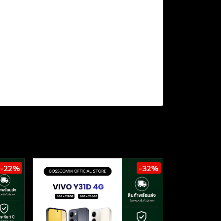
-22%
-32%