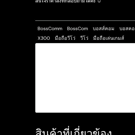
สนใจราคาส่งทักสอบถามได้ค่ะ ☺️
BossComm
BossCom
บอสส์คอม
บอสคอ
X300
มือถือวีโว่
วีโว่
มือถือเล่นเกมส์
สินค้าที่เกี่ยวข้อง