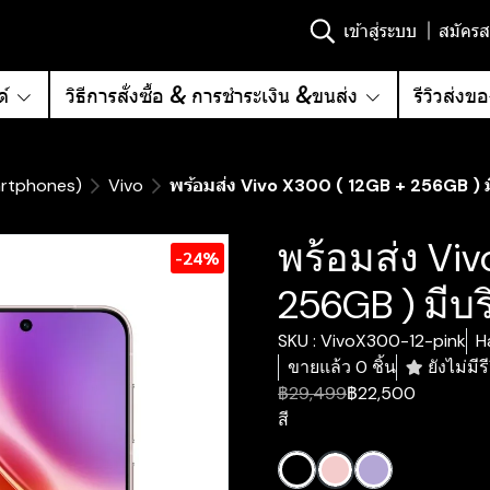
เข้าสู่ระบบ
สมัครส
์
วิธีการสั่งซื้อ & การชำระเงิน &ขนส่ง
รีวิวส่งข
artphones)
Vivo
พร้อมส่ง Vivo X300 ( 12GB + 256GB ) มี
พร้อมส่ง Viv
-24%
256GB ) มีบร
SKU : VivoX300-12-pink
H
ขายแล้ว 0 ชิ้น
ยังไม่มีรี
฿29,499
฿22,500
สี