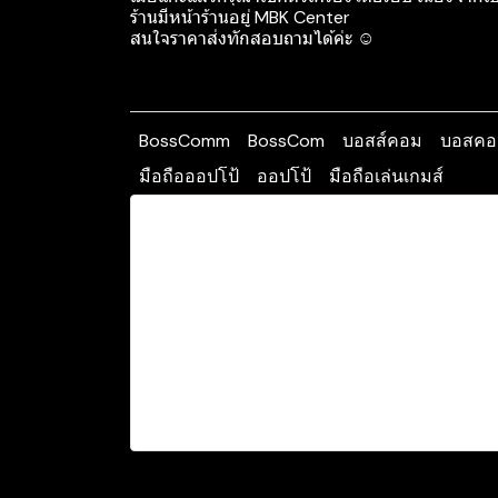
ร้านมีหน้าร้านอยู่ MBK Center
สนใจราคาส่งทักสอบถามได้ค่ะ ☺️
BossComm
BossCom
บอสส์คอม
บอสคอ
มือถือออปโป้
ออปโป้
มือถือเล่นเกมส์