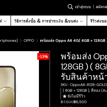
เข้าสู่ระบบ
สมัครส
์
วิธีการสั่งซื้อ & การชำระเงิน &ขนส่ง
รีวิวส่งข
artphones)
OPPO
พร้อมส่ง Oppo A6 4G( 6GB + 128GB ) (
พร้อมส่ง Op
-13%
128GB ) ( 8G
รับสินค้าหน้
SKU : OppoA6-8128-GOLD
( 8GB + 128GB ), สีทอง (A
ยังไม่มีรีวิว
฿7,500
฿6,500