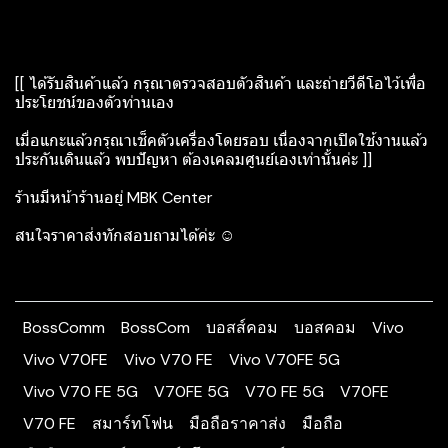
[[ ได้รับสินค้าแล้ว กรุณาตรวจสอบตัวสินค้า และถ่ายวีดีโอไว้เพื่อ
ประโยชน์ของตัวท่านเอง
เมื่อแกะแล้วกรุณาเช็คตัวเครื่องโดยรอบ เนื่องจากเปิดใช้งานแล้ว
ประกันเดินแล้ว พบปัญหา ต้องเคลมศูนย์เองเท่านั้นค่ะ ]]
ร้านมีหน้าร้านอยู่ MBK Center
สนใจราคาส่งทักสอบถามได้ค่ะ ☺️
BossComm
BossCom
บอสส์คอม
บอสคอม
Vivo
Vivo V70FE
Vivo V70 FE
Vivo V70FE 5G
Vivo V70 FE 5G
V70FE 5G
V70 FE 5G
V70FE
V70 FE
สมาร์ทโฟน
มือถือราคาส่ง
มือถือ