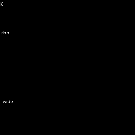
16
urbo
a-wide