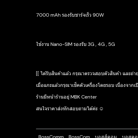
7000 mAh รองรับชาร์จเร็ว 90W
ใช้งาน Nano-SIM รองรับ 3G , 4G , 5G
[[ ได้รับสินค้าแล้ว กรุณาตรวจสอบตัวสินค้า และถ่า
เมื่อแกะแล้วกรุณาเช็คตัวเครื่องโดยรอบ เนื่องจากเป
ร้านมีหน้าร้านอยู่ MBK Center
สนใจราคาส่งทักสอบถามได้ค่ะ ☺️
BossComm
BossCom
บอสส์คอม
บอสคอ