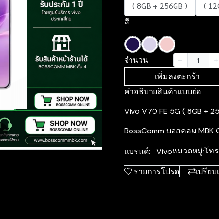
( 8GB + 256GB )
( 12
สี
จำนวน
เพิ่มลงตะกร้า
คำอธิบายสินค้าแบบย่อ
Vivo V70 FE 5G ( 8GB + 256
BossComm บอสคอม MBK Cent
m
หมวดหมู่:
โทร
แบรนด์:
Vivo
รายการโปรด
เปรียบ