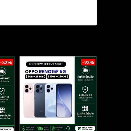
-32%
-92%