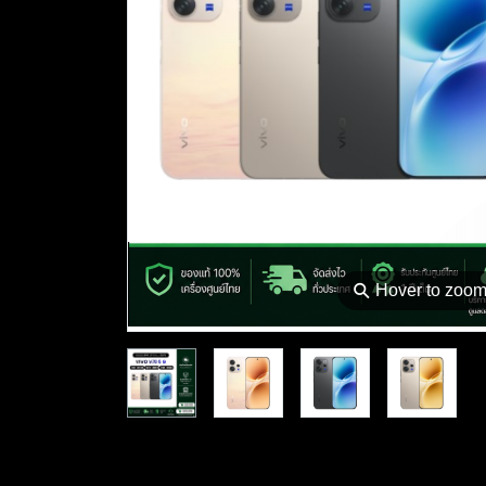
⚲
Hover to zoo