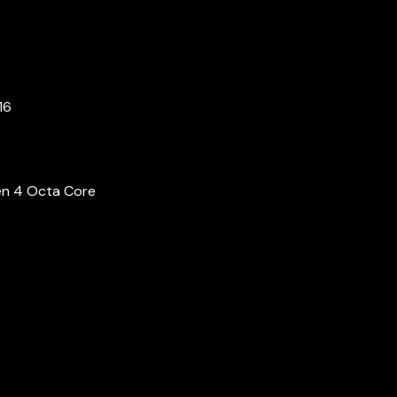
16
en 4 Octa Core