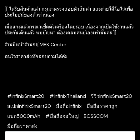
[[ ได้รับสินค้าแล้ว กรุณาตรวจสอบตัวสินค้า และถ่ายวีดีโอไว้เพื่อ
ประโยชน์ของตัวท่านเอง
เมื่อแกะแล้วกรุณาเช็คตัวเครื่องโดยรอบ เนื่องจากเปิดใช้งานแล้ว
ประกันเดินแล้ว พบปัญหา ต้องเคลมศูนย์เองเท่านั้นค่ะ ]]
ร้านมีหน้าร้านอยู่ MBK Center
สนใจราคาส่งทักสอบถามได้ค่ะ
#InfinixSmart20
#InfinixThailand
รีวิวInfinixSmart20
สเปกInfinixSmart20
มือถือInfinix
มือถือราคาถูก
แบต5000mAh
#มือถือจอใหญ่
BOSSCOM
มือถือราคาส่ง