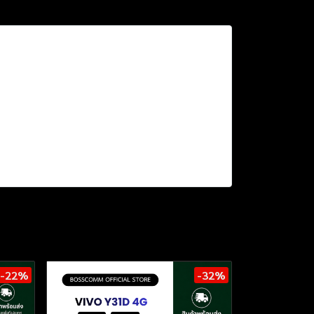
-22%
-32%