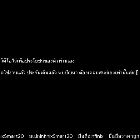
ยวีดีโอไว้เพื่อประโยชน์ของตัวท่านเอง
ิดใช้งานแล้ว ประกันเดินแล้ว พบปัญหา ต้องเคลมศูนย์เองเท่านั้นค่ะ ]]
finixSmart20
สเปกInfinixSmart20
มือถือInfinix
มือถือราคาถูก