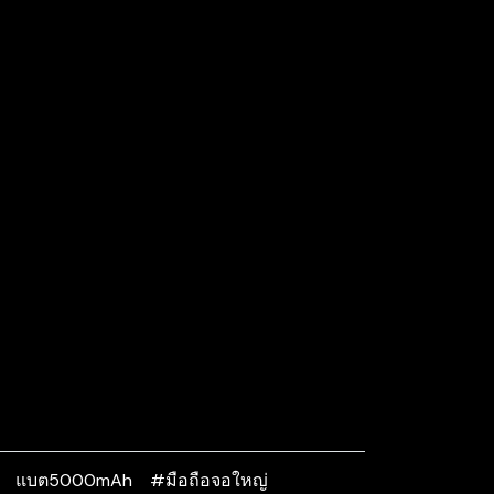
แบต5000mAh
#มือถือจอใหญ่