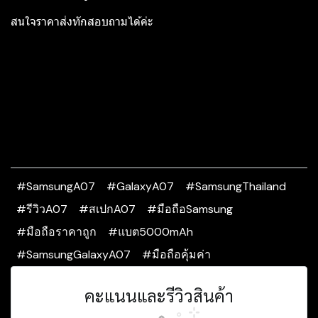
สนใจราคาส่งทักสอบถามได้ค่ะ
#SamsungA07
#GalaxyA07
#SamsungThailand
#รีวิวA07
#สเปกA07
#มือถือSamsung
#มือถือราคาถูก
#แบต5000mAh
#SamsungGalaxyA07
#มือถือคุ้มค่า
คะแนนและรีวิวสินค้า