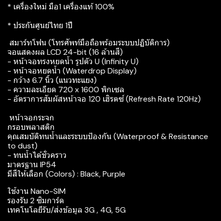
* เครื่องใหม่ มือ1 เครื่องแท้ 100%
* ประกันศูนย์ไทย 1ปี
สมาร์ทโฟน (โทรศัพท์มือถือพร้อมระบบปฏิบัติการ)
จอแสดงผล LCD 24-bit (16 ล้านสี)
- หน้าจอทรงหยดน้ำ รูปตัว U (Infinity U)
- หน้าจอหยดน้ำ (Waterdrop Display)
- กว้าง 6.7 นิ้ว (แนวทะแยง)
- ความละเอียด 720 x 1600 พิกเซล
- อัตราการสัมผัสหน้าจอ 120 เฮิรตซ์ (Refresh Rate 120Hz)
หน้าจอกระจก
กรอบพลาสติก
คุณสมบัติทนน้ำและระบบป้องกัน (Waterproof & Resistance
to dust)
- ทนน้ำได้ชั่วคราว
มาตรฐาน IP54
มีสีให้เลือก (Colors) : Black, Purple
ใช้งาน Nano-SIM
รองรับ 2 ซิมการ์ด
เทคโนโลยีรับ/ส่งข้อมูล 3G , 4G, 5G