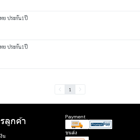
์ไทย ประกัน1ปี
์ไทย ประกัน1ปี
1
Payment
รลูกค้า
ขนส่ง
งิน