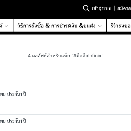
เข้าสู่ระบบ
สมัครส
์
วิธีการสั่งซื้อ & การชำระเงิน &ขนส่ง
รีวิวส่งข
4 ผลลัพธ์สำหรับแท็ก "#มือถือInfinix"
์ไทย ประกัน1ปี
์ไทย ประกัน1ปี