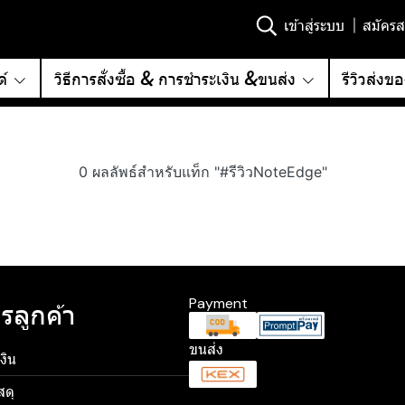
เข้าสู่ระบบ
สมัครส
์
วิธีการสั่งซื้อ & การชำระเงิน &ขนส่ง
รีวิวส่งข
0 ผลลัพธ์สำหรับแท็ก "#รีวิวNoteEdge"
Payment
รลูกค้า
ขนส่ง
งิน
สดุ