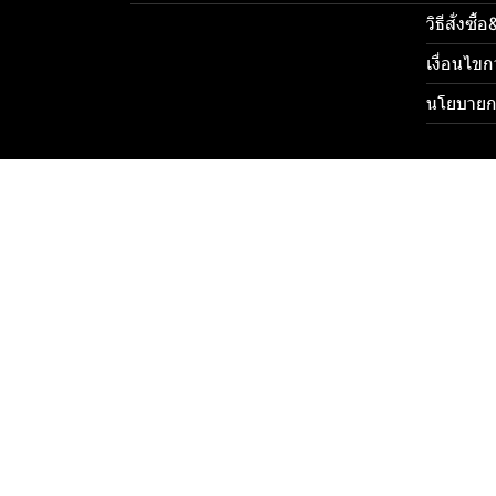
วิธีสั่งซื
เงื่อนไขก
นโยบายกา