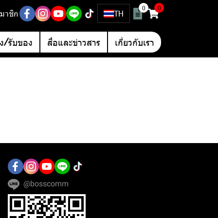
0
0
มาชิก
TH
อง/รับของ
สื่อและข่าวสาร
เกี่ยวกับเรา
@bosscomm