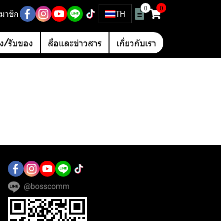
0
0
มาชิก
TH
อง/รับของ
สื่อและข่าวสาร
เกี่ยวกับเรา
@bosscomm