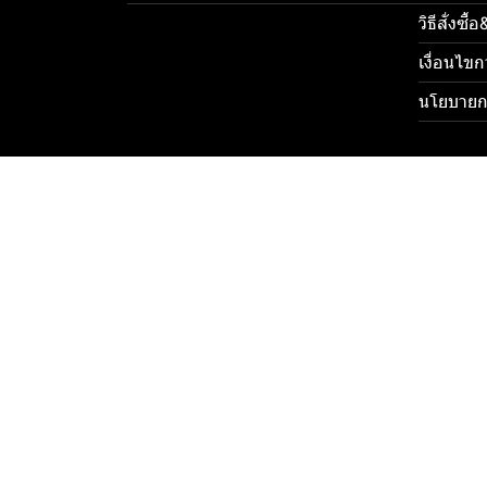
วิธีสั่งซื
เงื่อนไขก
นโยบายกา