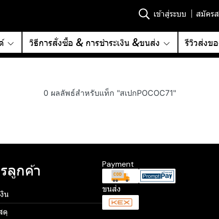
เข้าสู่ระบบ
สมัครส
์
วิธีการสั่งซื้อ & การชำระเงิน &ขนส่ง
รีวิวส่งข
0 ผลลัพธ์สำหรับแท็ก "สเปกPOCOC71"
Payment
รลูกค้า
ขนส่ง
งิน
สดุ