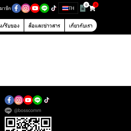
0
0
มาชิก
TH
อง/รับของ
สื่อและข่าวสาร
เกี่ยวกับเรา
@bosscomm