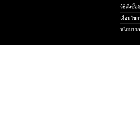
วิธีสั่งซื
เงื่อนไขก
นโยบายกา