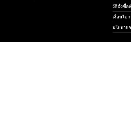
วิธีสั่งซื
เงื่อนไขก
นโยบายกา