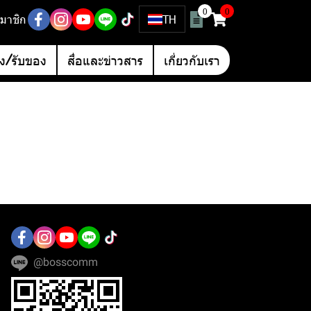
0
0
มาชิก
TH
อง/รับของ
สื่อและข่าวสาร
เกี่ยวกับเรา
@bosscomm