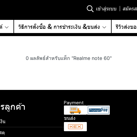
เข้าสู่ระบบ
สมัครส
์
วิธีการสั่งซื้อ & การชำระเงิน &ขนส่ง
รีวิวส่งข
0 ผลลัพธ์สำหรับแท็ก "Realme note 60"
Payment
รลูกค้า
ขนส่ง
งิน
สดุ