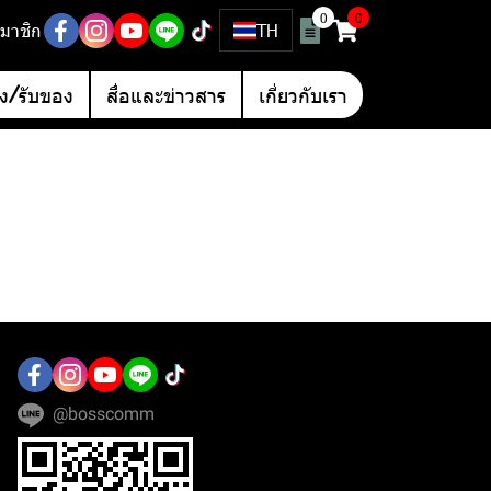
0
0
มาชิก
TH
อง/รับของ
สื่อและข่าวสาร
เกี่ยวกับเรา
@bosscomm