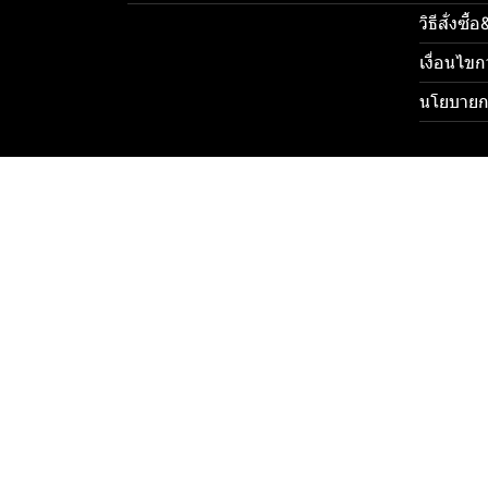
วิธีสั่งซื
เงื่อนไขก
นโยบายกา