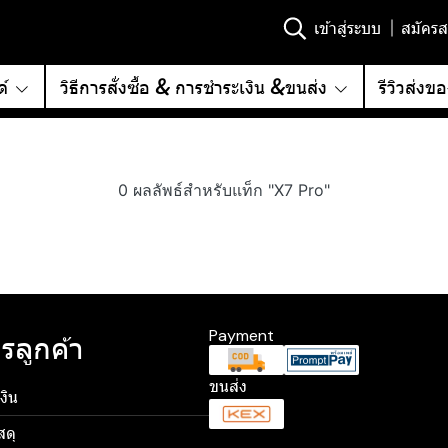
เข้าสู่ระบบ
สมัครส
์
วิธีการสั่งซื้อ & การชำระเงิน &ขนส่ง
รีวิวส่งข
0 ผลลัพธ์สำหรับแท็ก "X7 Pro"
Payment
รลูกค้า
ขนส่ง
งิน
สดุ