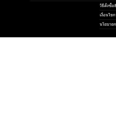
วิธีสั่งซื
เงื่อนไขก
นโยบายกา