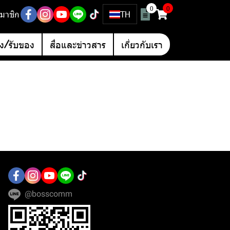
0
0
มาชิก
TH
อง/รับของ
สื่อและข่าวสาร
เกี่ยวกับเรา
@bosscomm