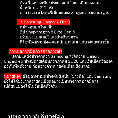
ตัวเครื่องบางเพียงประมาณ 4.1 มม. เมื่อกางออก
น้ำหนักราว 210 กรัม
คาดว่าจะใช้วัสดุพรีเมียมและสเปกสูงกว่ารุ่นมาตรฐาน
3. Samsung Galaxy Z Flip 8
หน้าจอนอกใหญ่ขึ้น
ชิป Snapdragon 8 Elite Gen 5
ปรับปรุงแบตเตอรี่และประสิทธิภาพ
ดีไซน์โดยรวมยังคงเอกลักษณ์เดิม แต่บางและเบาขึ้น
กำหนดการเปิดตัว (คาดการณ์)
หลายแหล่งข่าวคาดว่า Samsung จะจัดงาน Galaxy
Unpacked ช่วงปลายเดือนกรกฎาคม 2026 และเริ่มเปิดพรีออเด
อร์ทันทีหลังงาน ก่อนวางจำหน่ายต้นเดือนสิงหาคม
หมายเหตุ
: ข้อมูลทั้งหมดข้างต้นยังเป็น "ข่าวลือ" และ Samsung
ยังไม่ได้ประกาศรายละเอียดอย่างเป็นทางการ อาจมีการ
เปลี่ยนแปลงได้ในวันเปิดตัวจริง.
บทความที่เกี่ยวข้อง