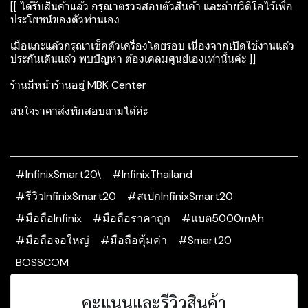
[[ ได้รับสินค้าแล้ว กรุณาตรวจสอบตัวสินค้า และถ่ายวีดีโอไว้เพื่อ
ประโยชน์ของตัวท่านเอง
เมื่อแกะแล้วกรุณาเช็คตัวเครื่องโดยรอบ เนื่องจากเปิดใช้งานแล้ว
ประกันเดินแล้ว พบปัญหา ต้องเคลมศูนย์เองเท่านั้นค่ะ ]]
ร้านมีหน้าร้านอยู่ MBK Center
สนใจราคาส่งทักสอบถามได้ค่ะ
#InfinixSmart20\
#InfinixThailand
#รีวิวInfinixSmart20
#สเปกInfinixSmart20
#มือถือInfinix
#มือถือราคาถูก
#แบต5000mAh
#มือถือจอใหญ่
#มือถือคุ้มค่า
#Smart20
BOSSCOM
คะแนนและรีวิวสินค้า