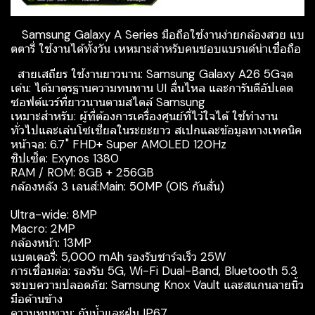
Samsung Galaxy A Series มือถือใช้งานง่ายกล้องสวย แบ
ตตารี่ ใช้งานได้ทั้งวัน เหหมาะสำหรับคนชอบแบรนด์น่าเชื่อถือ
สายเสถียร ใช้งานยาวนาน: Samsung Galaxy A26 5Gจุด
เด่น: ได้มาตรฐานความทนทาน UI ลื่นไหล และการันตีอัปเดต
ซอฟต์แวร์ที่ยาวนานตามสไตล์ Samsung
เหมาะสำหรับ: ผู้ที่ต้องการเครื่องศูนย์ที่ไว้ใจได้ ใช้ทำงาน
ทั่วไปและเล่นโซเชียลในระยะยาว สเปกและข้อมูลทางเทคนิค
หน้าจอ: 6.7" FHD+ Super AMOLED 120Hz
ชิปเซ็ต: Exynos 1380
RAM / ROM: 8GB + 256GB
กล้องหลัง 3 เลนส์:Main: 50MP (OIS กันสั่น)
Ultra-wide: 8MP
Macro: 2MP
กล้องหน้า: 13MP
แบตเตอรี่: 5,000 mAh รองรับชาร์จเร็ว 25W
การเชื่อมต่อ: รองรับ 5G, Wi-Fi Dual-Band, Bluetooth 5.3
ระบบความปลอดภัย: Samsung Knox Vault และสแกนลายนิ้ว
มือด้านข้าง
ความทนทาน: กันน้ำและฝุ่น IP67